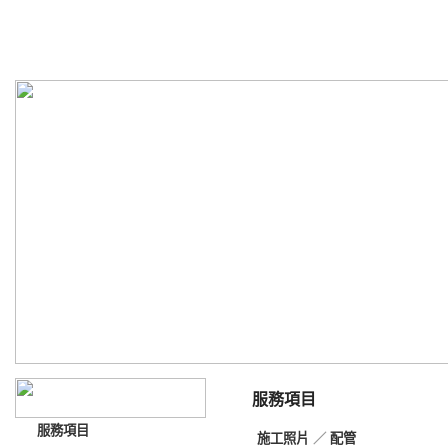
嘉晟空調工程企業有限公司
ChiaChengAirConditioningEngineeringEnterpriss Co.,Ltd
服務項目
服務項目
施工照片
／
配管