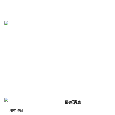
嘉晟空調工程企業有限公司
ChiaChengAirConditioningEngineeringEnterpriss Co.,Ltd
最新消息
服務項目