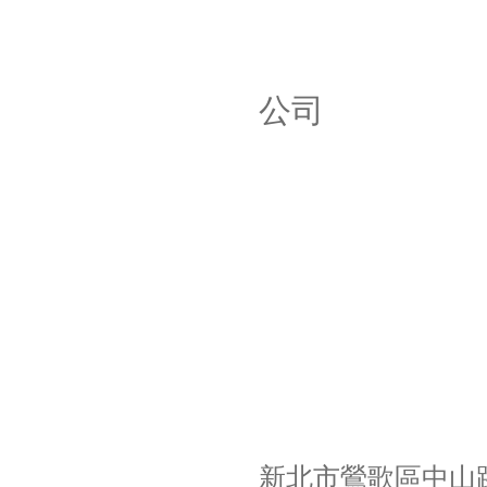
公
新北市鶯歌區中山路4巷36