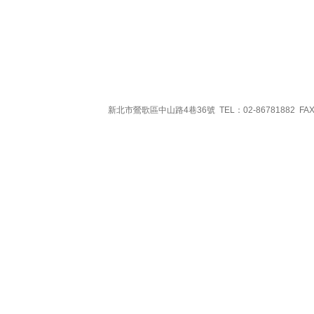
新北市鶯歌區中山路4巷36號 TEL：02-86781882 FAX：0