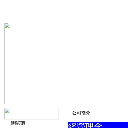
嘉晟空調工程企業有限公司
ChiaChengAirConditioningEngineeringEnterpriss Co.,Ltd
公司簡介
服務項目
經營理念