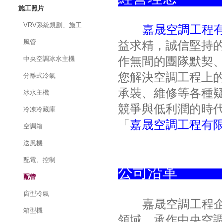
施工照片
VRV系統規劃、施工
嘉晟空調工程
風管
益求精，誠信堅持
中央空調冰水主機
作無間的團隊默契
您解決空調工程上
分離式冷氣
承裝、維修等各種
冰水主機
競爭與低利潤的時
冷凍冷藏庫
「
嘉晟空調工程有
空調箱
送風機
配電、控制
公司沿革
配管
窗型冷氣
嘉晟空調工程企業
箱型機
領域，承作中央空