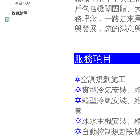
冷卻水塔
戶包括機關團體、
收藏清單
務理念，一路走來
與發展，您的滿意
服務項目
✡
空調規
✡
窗型冷氣安裝、
✡
箱型冷氣安裝、
養
✡
冰水主機安裝、
✡
自動控制規劃安